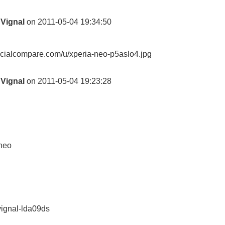
 Vignal
on 2011-05-04 19:34:50
socialcompare.com/u/xperia-neo-p5aslo4.jpg
 Vignal
on 2011-05-04 19:23:28
neo
d
vignal-lda09ds