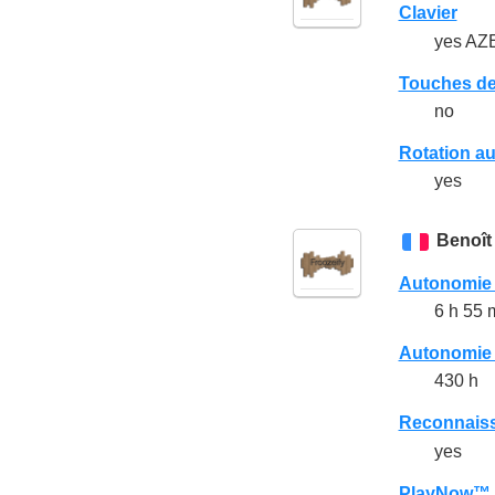
Clavier
yes AZE
Touches de
no
Rotation a
yes
Benoît
Autonomie
6 h 55 
Autonomie e
430 h
Reconnaiss
yes
PlayNow™