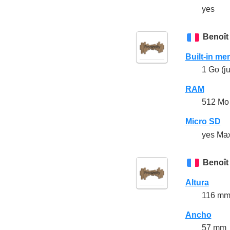
yes
Benoît
Built-in m
1 Go (j
RAM
512 Mo
Micro SD
yes Ma
Benoît
Altura
116 m
Ancho
57 mm