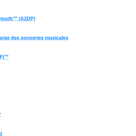
etooth™ (A2DP)
harge des sonneries musicales
IFI™
™
d