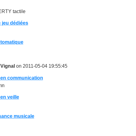
RTY tactile
 jeu dédiées
utomatique
 Vignal
on 2011-05-04 19:55:45
 en communication
mn
n veille
ance musicale