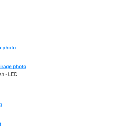
la photo
airage photo
sh - LED
g
o