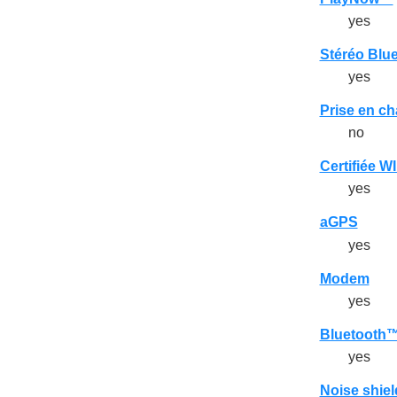
yes
Stéréo Blu
yes
Prise en c
no
Certifiée W
yes
aGPS
yes
Modem
yes
Bluetooth
yes
Noise shiel