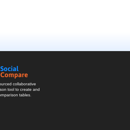
Social
Compare
urced collaborative
on tool to create and
omparison tables.