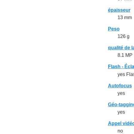
épaisseur
13 mm
Peso
126 g
qualité de 
8.1 MP
Flash - Écl
yes Fla
Autofocus
yes
Géo-taggin
yes
Appel vidé
no