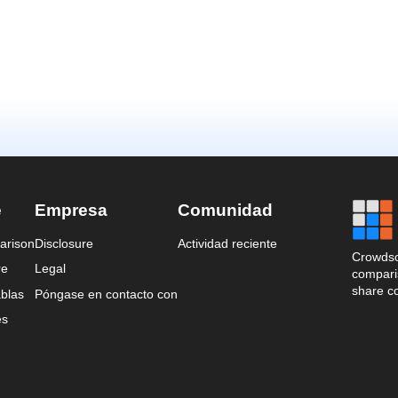
e
Empresa
Comunidad
arison
Disclosure
Actividad reciente
Crowdso
re
Legal
comparis
share c
blas
Póngase en contacto con
es