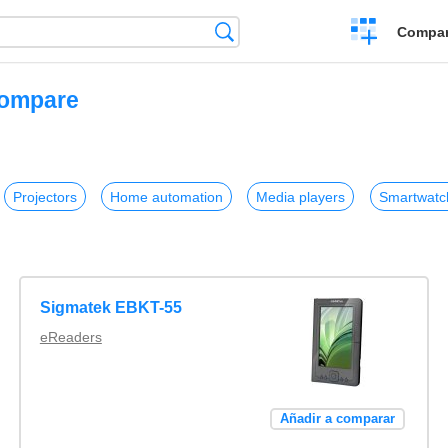
Crear
Búsqueda
Compar
una
comparación
compare
Projectors
Home automation
Media players
Smartwatc
Sigmatek EBKT-55
eReaders
Añadir a comparar