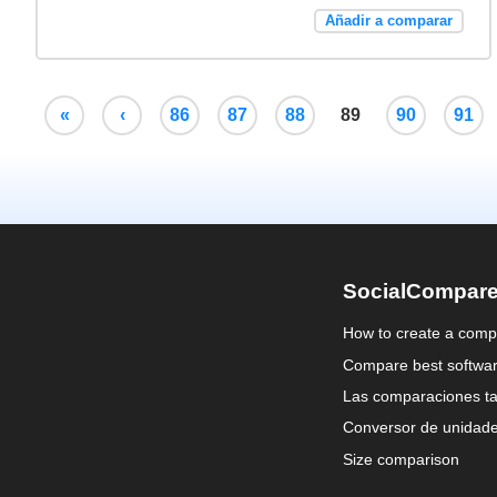
Añadir a comparar
«
‹
86
87
88
89
90
91
SocialCompar
How to create a comp
Compare best softwa
Las comparaciones ta
Conversor de unidad
Size comparison