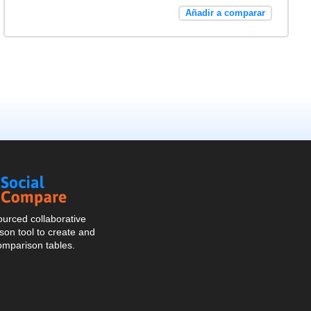
Añadir a comparar
Social
Compare
urced collaborative
on tool to create and
omparison tables.