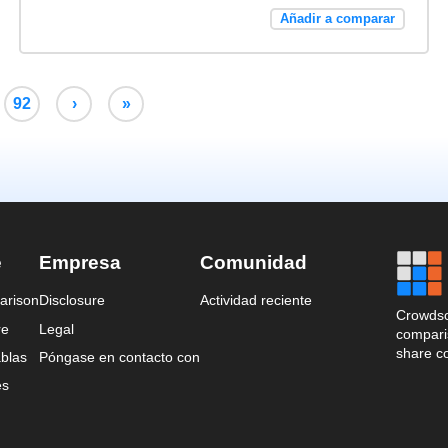
Añadir a comparar
92
›
»
e
Empresa
Comunidad
arison
Disclosure
Actividad reciente
Crowdso
re
Legal
comparis
share c
blas
Póngase en contacto con
es