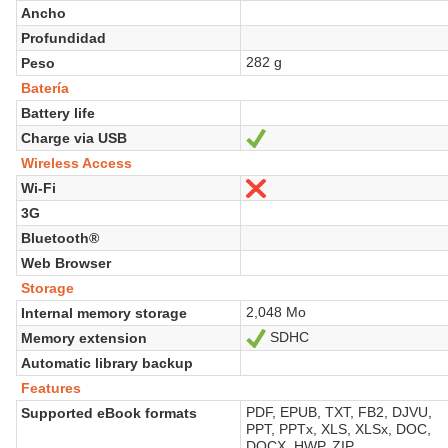
Ancho
Profundidad
282 g
Peso
Batería
Battery life
Charge via USB
Sí
Wireless Access
Wi-Fi
No
3G
Bluetooth®
Web Browser
Storage
2,048 Mo
Internal memory storage
SDHC
Memory extension
Sí
Automatic library backup
Features
PDF, EPUB, TXT, FB2, DJVU,
Supported eBook formats
PPT, PPTx, XLS, XLSx, DOC,
DOCX, HWP, ZIP