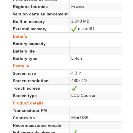
France
Régions fournies
Version carte au lancement
2,048 MB
Built-in memory
microSD
External memory
Sí
Batería
Battery capacity
Battery life
Li-Ion
Battery type
Pantalla
4.3 in
Screen size
480x272
Screen resolution
Touch screen
Sí
LCD Couleur
Screen type
Product details
Transmetteur FM
Mini USB
Connexion
Reconnaissance vocale
Indicateur de vitesse
Sí