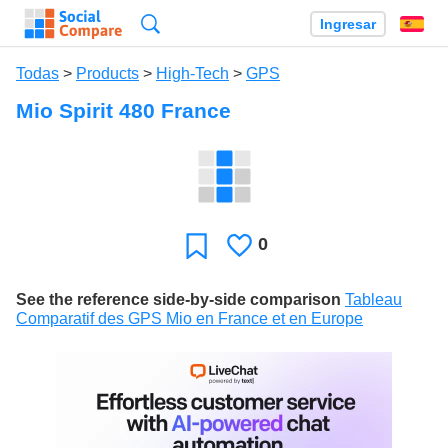
Búsqueda
Ingresar
Es
Todas
>
Products
>
High-Tech
>
GPS
Mio Spirit 480 France
0
Le
Favoritos
gusta
See the reference side-by-side comparison
Tableau
Comparatif des GPS Mio en France et en Europe