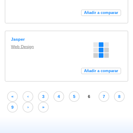
Añadir a comparar
Jasper
Web Design
Añadir a comparar
«
‹
3
4
5
6
7
8
9
›
»