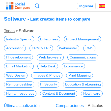
Búsqueda
Ingresar
Es
Software
- Last created items to compare
Todas
> Software
Industry Specific
Enterprises
Project Management
Accounting
CRM & ERP
Webmaster
CMS
IT development
Web browsers
Communications
Email Marketing
Help Desk
Ecommerce
Web Design
Images & Photos
Mind Mapping
Remote desktop
IT Security
Education & eLearning
Human resources
Content & Document
Healthcare
Última actualización
Comparaciones
Artículos