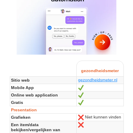
gezondheidsmeter
gezondheidsmeter.nl
Sitio web
Mobile App
Sí
Online web application
Sí
Gratis
Sí
Presentation
Niet kunnen vinden
Grafieken
No
Een item/data
No
bekijken/vergelijken van