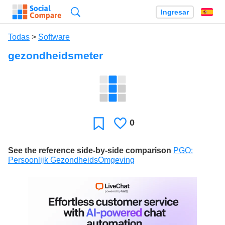
Búsqueda
Ingresar
Es
Todas
>
Software
gezondheidsmeter
0
Le
Favoritos
gusta
See the reference side-by-side comparison
PGO:
Persoonlijk GezondheidsOmgeving