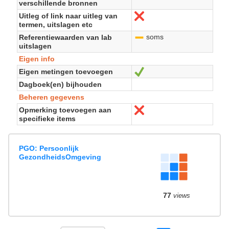
verschillende bronnen
Uitleg of link naar uitleg van
No
termen, uitslagen etc
soms
Referentiewaarden van lab
-
uitslagen
Eigen info
Eigen metingen toevoegen
Sí
Dagboek(en) bijhouden
Beheren gegevens
Opmerking toevoegen aan
No
specifieke items
PGO: Persoonlijk
GezondheidsOmgeving
77
views