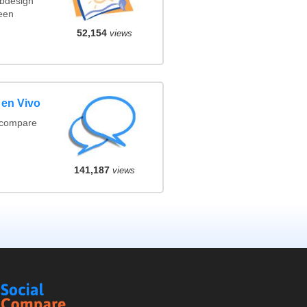
ebdesign
een
52,154
views
 en Vivo
(compare
141,187
views
Social
Compare