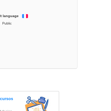
lt language
Français
Public
ncursos