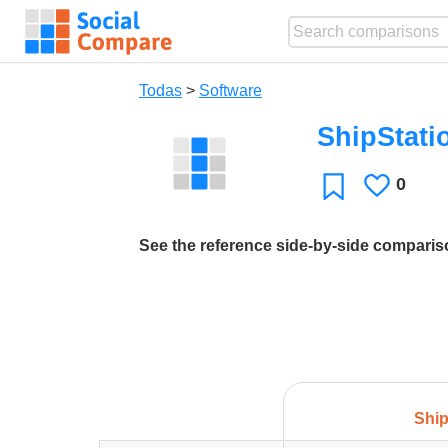
Todas
>
Software
ShipStati
0
Le
Favoritos
gusta
See the reference side-by-side compari
Ship