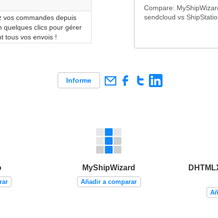
Compare: MyShipWizard
ez vos commandes depuis
sendcloud vs ShipStati
 quelques clics pour gérer
t tous vos envois !
Informe
o
MyShipWizard
DHTMLX
rar
Añadir a comparar
Añ