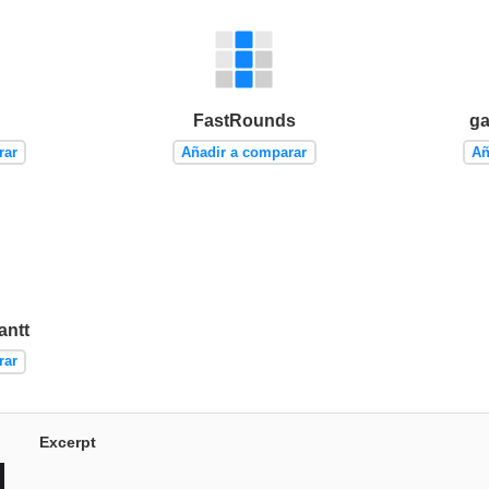
FastRounds
ga
rar
Añadir a comparar
Añ
antt
rar
Excerpt