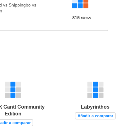
 vs Shippingbo vs
on
815
views
 Gantt Community
Labyrinthos
Edition
Añadir a comparar
adir a comparar