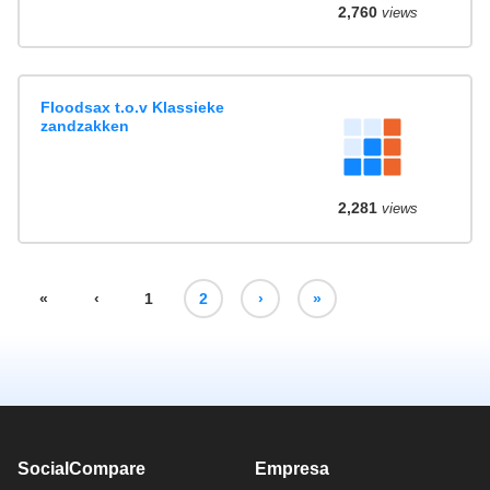
2,760
views
Floodsax t.o.v Klassieke
zandzakken
2,281
views
«
‹
1
2
›
»
SocialCompare
Empresa