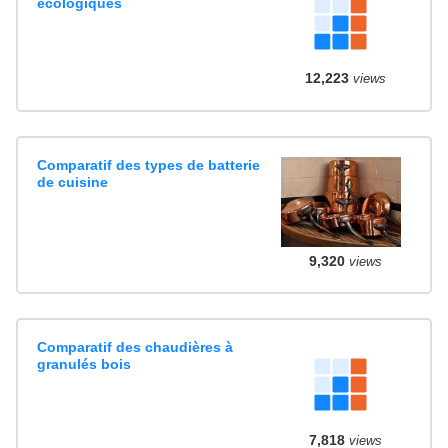
écologiques
12,223
views
Comparatif des types de batterie
de cuisine
9,320
views
Comparatif des chaudières à
granulés bois
7,818
views