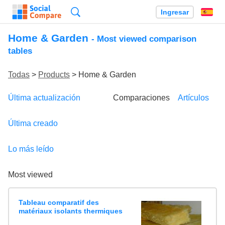
Búsqueda
Ingresar
Es
Home & Garden
- Most viewed comparison
tables
Todas
>
Products
> Home & Garden
Última actualización
Comparaciones
Artículos
Última creado
Lo más leído
Most viewed
Tableau comparatif des
matériaux isolants thermiques