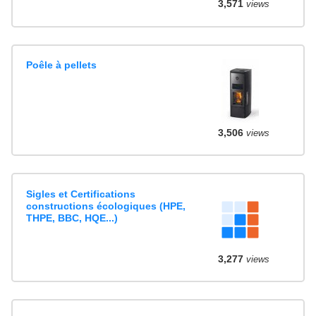
3,571
views
Poêle à pellets
3,506
views
Sigles et Certifications
constructions écologiques (HPE,
THPE, BBC, HQE...)
3,277
views