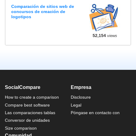
Comparación de sitios web de
concursos de creación de
logotipos
52,154
views
SocialCompare
Empresa
How to create a comparison
Disclosure
Compare best software
Legal
Las comparaciones tablas
Póngase en contacto con
Conversor de unidades
Size comparison
Comunidad