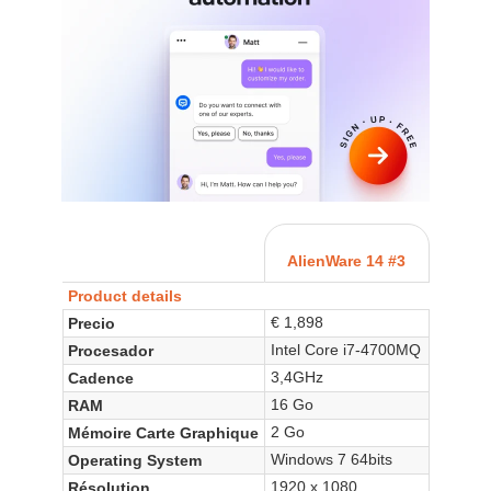
AlienWare 14 #3
Product details
€ 1,898
Precio
Intel Core i7-4700MQ
Procesador
3,4GHz
Cadence
16 Go
RAM
2 Go
Mémoire Carte Graphique
Windows 7 64bits
Operating System
1920 x 1080
Résolution