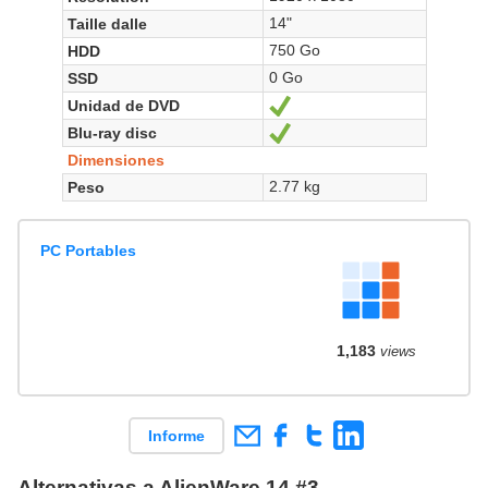
14"
Taille dalle
750 Go
HDD
0 Go
SSD
Unidad de DVD
Sí
Blu-ray disc
Sí
Dimensiones
2.77 kg
Peso
PC Portables
1,183
views
Informe
Alternativas a AlienWare 14 #3