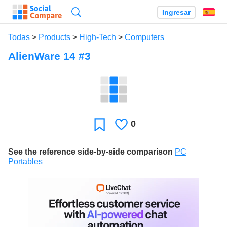
Búsqueda
Ingresar
Es
Todas
>
Products
>
High-Tech
>
Computers
AlienWare 14 #3
0
Le
Favoritos
gusta
See the reference side-by-side comparison
PC
Portables