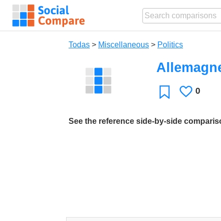
Todas
>
Miscellaneous
>
Politics
Allemagn
0
Le
Favoritos
gusta
See the reference side-by-side compari