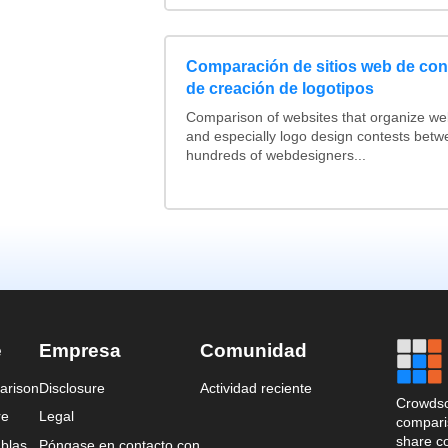
Comparación de sitios web de co
de creación de logotipos
Comparison of websites that organize w
and especially logo design contests betw
hundreds of webdesigners...
e
Empresa
Comunidad
arison
Disclosure
Actividad reciente
Crowdso
re
Legal
comparis
share c
blas
Póngase en contacto con