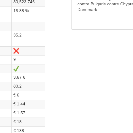
80,523,746
contre Bulgarie contre Chypre
Danemark...
15.88 %
35.2
No
9
Sí
3.67 €
80.2
€ 6
€ 1.44
€ 1.57
€ 18
€ 138