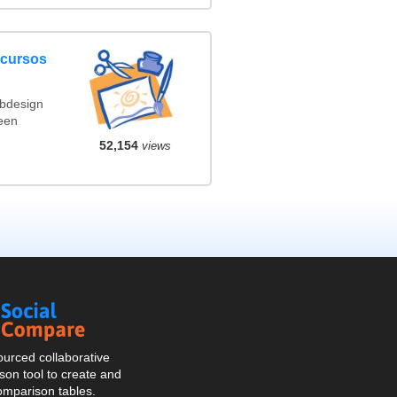
ncursos
ebdesign
een
52,154
views
Social
Compare
urced collaborative
on tool to create and
omparison tables.