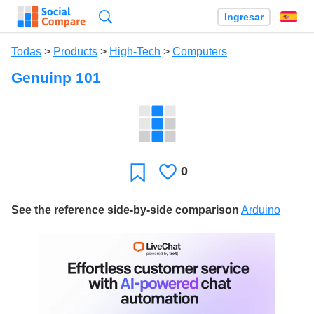
Búsqueda
Ingresar
Es
Todas
>
Products
>
High-Tech
>
Computers
Genuinp 101
0
Le
Favoritos
gusta
See the reference side-by-side comparison
Arduino