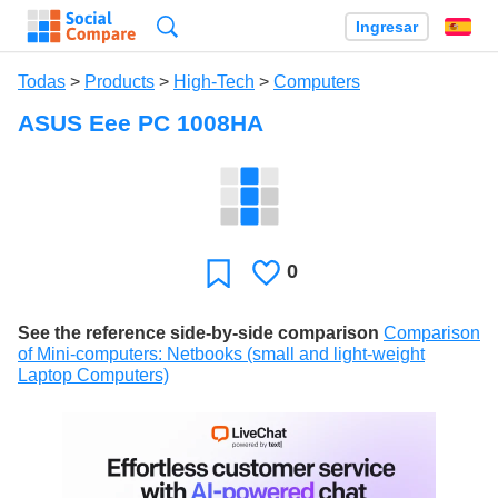
Búsqueda
Ingresar
Es
Todas
>
Products
>
High-Tech
>
Computers
ASUS Eee PC 1008HA
0
Le
Favoritos
gusta
See the reference side-by-side comparison
Comparison
of Mini-computers: Netbooks (small and light-weight
Laptop Computers)