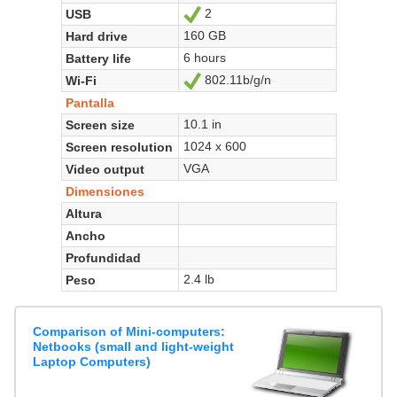
2
USB
Sí
160 GB
Hard drive
6 hours
Battery life
802.11b/g/n
Wi-Fi
Sí
Pantalla
10.1 in
Screen size
1024 x 600
Screen resolution
VGA
Video output
Dimensiones
Altura
Ancho
Profundidad
2.4 lb
Peso
Comparison of Mini-computers:
Netbooks (small and light-weight
Laptop Computers)