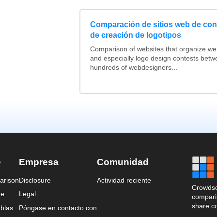
Comparación de sitios web de co
de creación de logotipos
Comparison of websites that organize w
and especially logo design contests betw
hundreds of webdesigners...
e
Empresa
Comunidad
arison
Disclosure
Actividad reciente
Crowdso
re
Legal
comparis
share c
blas
Póngase en contacto con