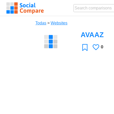
Todas
>
Websites
AVAAZ
0
Le
Favoritos
gusta