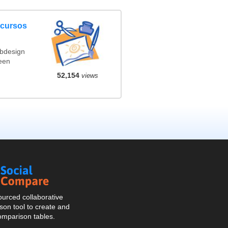
ncursos
ebdesign
een
52,154
views
Social
Compare
urced collaborative
on tool to create and
omparison tables.