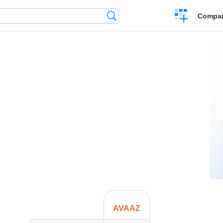
Crear
Búsqueda
Compar
una
comparación
AVAAZ