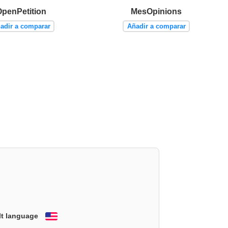
OpenPetition
MesOpinions
adir a comparar
Añadir a comparar
lt language
English