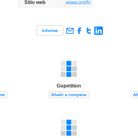
avaaz.org/fr/
Sitio web
Informe
Gopetition
rar
Añadir a comparar
Añ