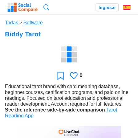
Búsqueda
Ingresar
Es
Todas
>
Software
Biddy Tarot
0
Le
Favoritos
gusta
Educational tarot brand with card meaning database,
beginner courses, certification programs, and paid online
readings. Focused on tarot education and professional
reader development. Account required for full features.
See the reference side-by-side comparison
Tarot
Reading App