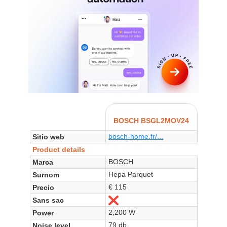
BOSCH BSGL2MOV24
bosch-home.fr/...
Sitio web
Product details
BOSCH
Marca
Hepa Parquet
Surnom
€ 115
Precio
Sans sac
No
2,200 W
Power
79 db
Noise level