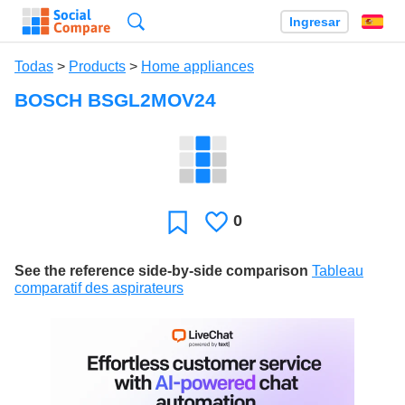
Búsqueda
Ingresar
Es
Todas
>
Products
>
Home appliances
BOSCH BSGL2MOV24
0
Le
Favoritos
gusta
See the reference side-by-side comparison
Tableau
comparatif des aspirateurs