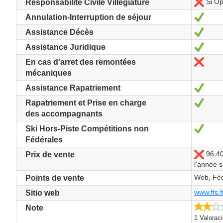
Si Op
No
Responsabilité Civile Villégiature
Sí
Annulation-Interruption de séjour
Sí
Assistance Décès
Sí
Assistance Juridique
No
En cas d'arret des remontées
mécaniques
Sí
Assistance Rapatriement
Sí
Rapatriement et Prise en charge
des accompagnants
Sí
Ski Hors-Piste Compétitions non
Fédérales
96,40
No
Prix de vente
l'année 
Web, Féd
Points de vente
www.ffs.fr
Sitio web
Note
1 Valorac