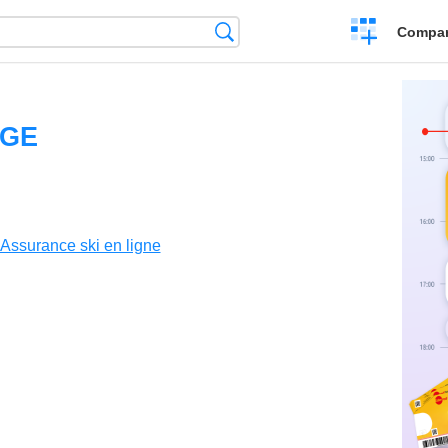
Crear
Búsqueda
Compar
una
comparación
IGE
Assurance ski en ligne