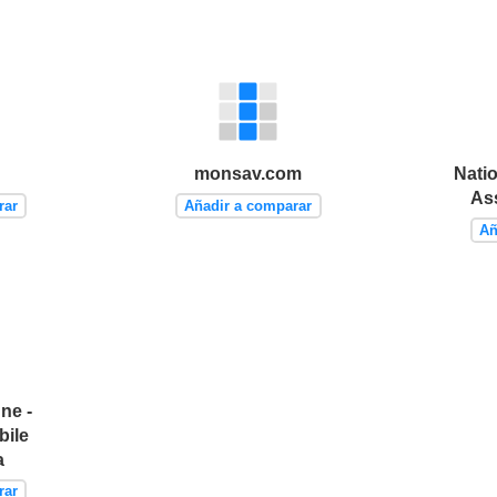
monsav.com
Nati
As
rar
Añadir a comparar
Añ
ne -
bile
a
rar