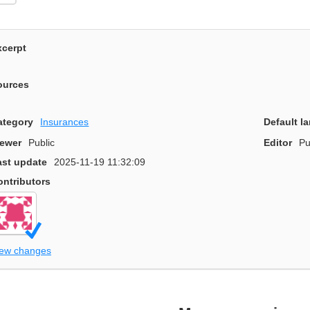
xcerpt
ources
ategory
Insurances
Default l
iewer
Public
Editor
Pu
ast update
2025-11-19 11:32:09
ontributors
iew changes