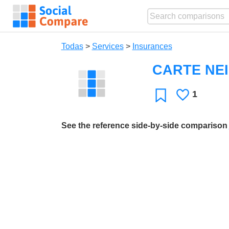
Todas
>
Services
>
Insurances
CARTE NE
1
Le
Favoritos
gusta
See the reference side-by-side comparison