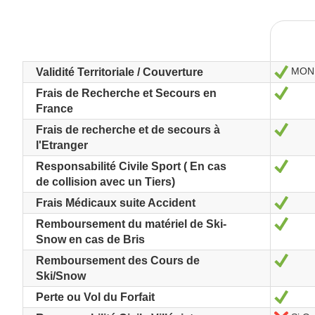
MOND
Sí
Validité Territoriale / Couverture
Sí
Frais de Recherche et Secours en
France
Sí
Frais de recherche et de secours à
l'Etranger
Sí
Responsabilité Civile Sport ( En cas
de collision avec un Tiers)
Sí
Frais Médicaux suite Accident
Sí
Remboursement du matériel de Ski-
Snow en cas de Bris
Sí
Remboursement des Cours de
Ski/Snow
Sí
Perte ou Vol du Forfait