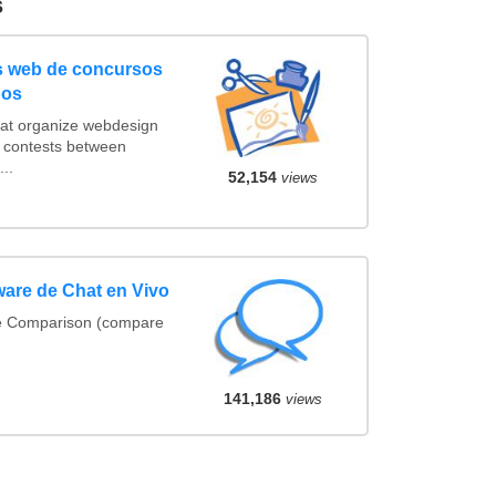
s
s web de concursos
pos
hat organize webdesign
n contests between
..
52,154
views
are de Chat en Vivo
re Comparison (compare
141,186
views