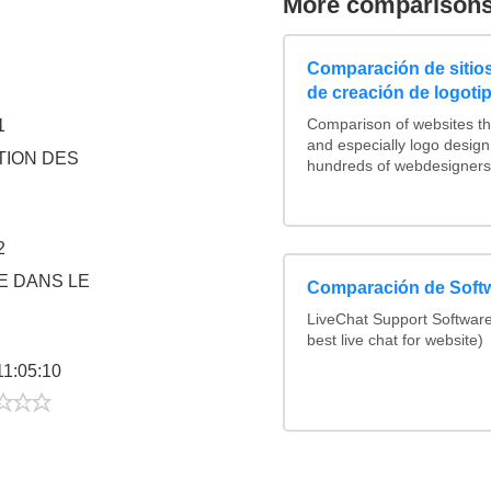
More comparison
Comparación de sitio
de creación de logoti
1
Comparison of websites t
and especially logo desig
TION DES
hundreds of webdesigners.
2
E DANS LE
Comparación de Softw
LiveChat Support Softwa
best live chat for website)
11:05:10
2/5