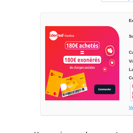
E
S
C
V
L
C
V