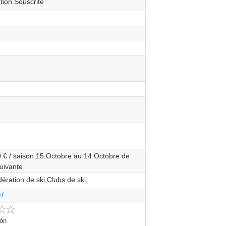
tion Souscrite
 € / saison 15 Octobre au 14 Octobre de
suivante
ération de ski,Clubs de ski,
/...
2.0/5
ión