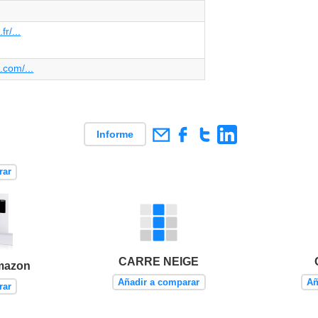
fr/...
.com/...
Informe
rar
CARRE NEIGE
mazon
Añadir a comparar
Añ
rar