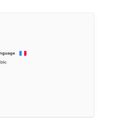
anguage
Français
blic