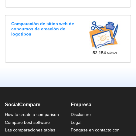
Comparación de sitios web de
concursos de creación de
logotipos
52,154
views
SocialCompare
Empresa
How to create a comparison
Disclosure
Compare best software
Legal
Las comparaciones tablas
Póngase en contacto con