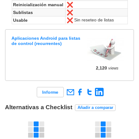
Reinicialización manual
No
Sublistas
No
Sin reseteo de listas
Usable
No
Aplicaciones Android para listas
de control (recurrentes)
2,120
views
Informe
Alternativas a Checklist
Añadir a comparar