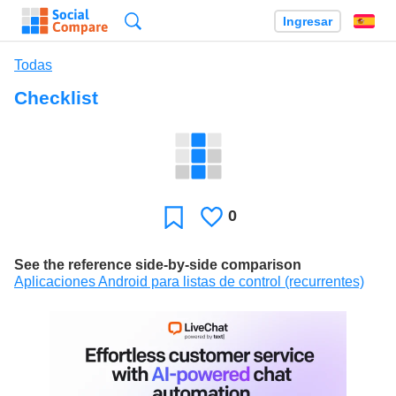
Búsqueda
Ingresar
Es
Todas
Checklist
0
Le
Favoritos
gusta
See the reference side-by-side comparison
Aplicaciones Android para listas de control (recurrentes)