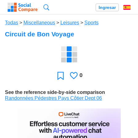
Búsqueda
Ingresar
Es
Todas
>
Miscellaneous
>
Leisures
>
Sports
Circuit de Bon Voyage
0
Le
Favoritos
gusta
See the reference side-by-side comparison
Randonnées Pédestres Pays Côtier Dept 06