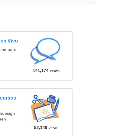
 en Vivo
(compare
141,174
views
ncursos
ebdesign
een
52,149
views