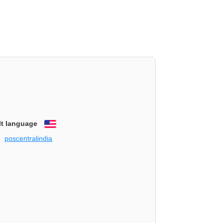
lt language
English
poscentralindia