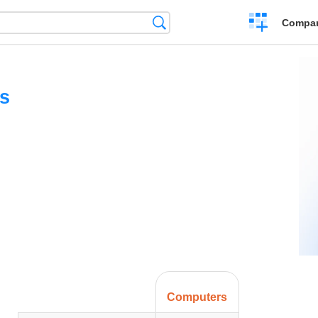
Crear
Búsqueda
Compar
una
comparación
s
Computers