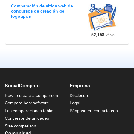
Comparación de sitios web de
concursos de creación de
logotipos
52,158
views
SocialCompare
Empresa
How to create a comparison
Disclosure
Compare best software
Legal
Las comparaciones tablas
Póngase en contacto con
Conversor de unidades
Size comparison
Comunidad