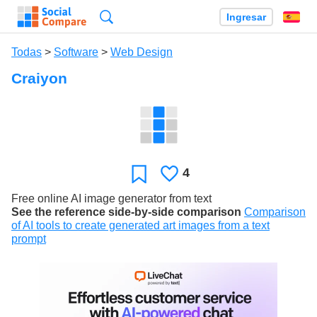
Búsqueda
Ingresar
Es
Todas
>
Software
>
Web Design
Craiyon
4
Le
Favoritos
gusta
Free online AI image generator from text
See the reference side-by-side comparison
Comparison
of AI tools to create generated art images from a text
prompt