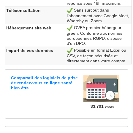
réponse sous 48h maximum.
Sans surcoût dans
Téléconsultation
Sí
l’abonnement avec Google Meet,
Whereby ou Zoom.
OVEA premier hébergeur
Hébergement site web
Sí
green. Conforme aux normes
européennes RGPD, dispose
d'un DPO.
Possible en format Excel ou
Import de vos données
Sí
CSV, de façon sécurisée et
directement dans votre compte.
Comparatif des logiciels de prise
de rendez-vous en ligne santé,
bien être
33,791
views