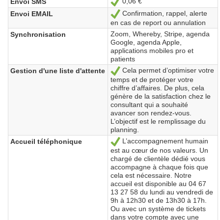
0,06 €
Envoi SMS
Sí
Confirmation, rappel, alerte
Envoi EMAIL
Sí
en cas de report ou annulation
Zoom, Whereby, Stripe, agenda
Synchronisation
Google, agenda Apple,
applications mobiles pro et
patients
Cela permet d’optimiser votre
Gestion d'une liste d'attente
Sí
temps et de protéger votre
chiffre d’affaires. De plus, cela
génère de la satisfaction chez le
consultant qui a souhaité
avancer son rendez-vous.
L’objectif est le remplissage du
planning.
L’accompagnement humain
Accueil téléphonique
Sí
est au cœur de nos valeurs. Un
chargé de clientèle dédié vous
accompagne à chaque fois que
cela est nécessaire. Notre
accueil est disponible au 04 67
13 27 58 du lundi au vendredi de
9h à 12h30 et de 13h30 à 17h.
Ou avec un système de tickets
dans votre compte avec une