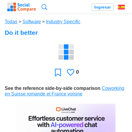
Búsqueda
Ingresar
Es
Todas
>
Software
>
Industry Specific
Do it better
0
Le
Favoritos
gusta
See the reference side-by-side comparison
Coworking
en Suisse romande et France voisine