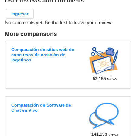
User reviews and comments
Ingresar
No comments yet. Be the first to leave your review.
More comparisons
Comparación de sitios web de
concursos de creación de
logotipos
52,155
views
Comparación de Software de
Chat en Vivo
141,193
views