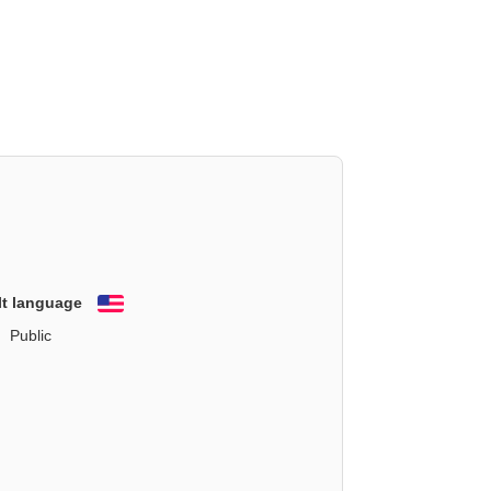
lt language
English
Public