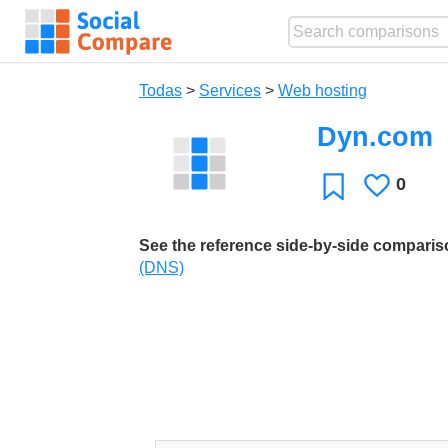
Todas
>
Services
>
Web hosting
Dyn.com
0
Le
Favoritos
gusta
See the reference side-by-side compari
(DNS)