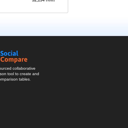
52,154
views
Social
Compare
urced collaborative
on tool to create and
omparison tables.