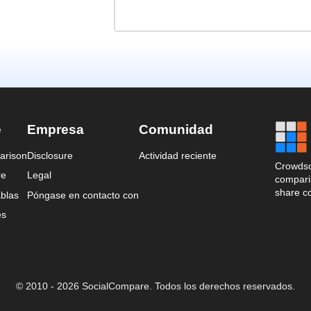
e
Empresa
Comunidad
arison
Disclosure
Actividad reciente
Crowdso
re
Legal
comparis
share c
blas
Póngase en contacto con
es
© 2010 - 2026 SocialCompare. Todos los derechos reservados.