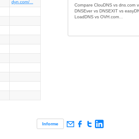
dyn.com/...
Compare ClouDNS vs dns.com 
DNSEver vs DNSEXIT vs easyDN
LoadDNS vs OVH.com...
Informe