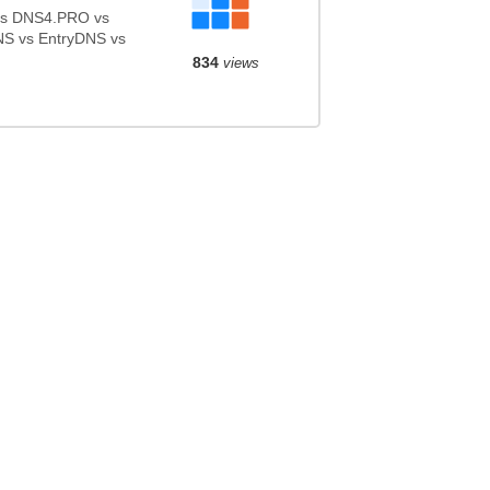
vs DNS4.PRO vs
S vs EntryDNS vs
834
views