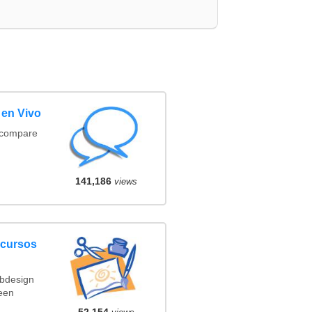
 en Vivo
(compare
141,186
views
ncursos
ebdesign
een