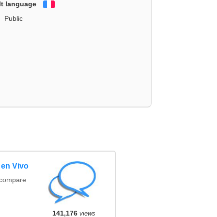
lt language
Français
Public
 en Vivo
(compare
141,176
views