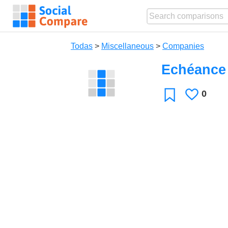
Todas
>
Miscellaneous
>
Companies
Echéance
0
Le
Favoritos
gusta