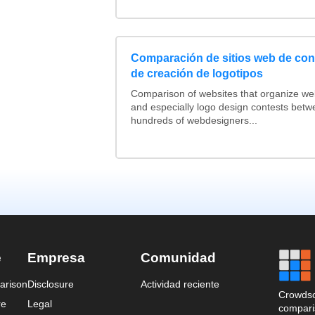
Comparación de sitios web de co
de creación de logotipos
Comparison of websites that organize w
and especially logo design contests betw
hundreds of webdesigners...
e
Empresa
Comunidad
arison
Disclosure
Actividad reciente
Crowdso
re
Legal
comparis