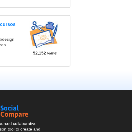
ncursos
ebdesign
een
52,152
views
Social
Compare
urced collaborative
on tool to create and