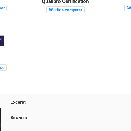
Qualipro Certification
rar
Añ
Añadir a comparar
rar
Excerpt
Sources