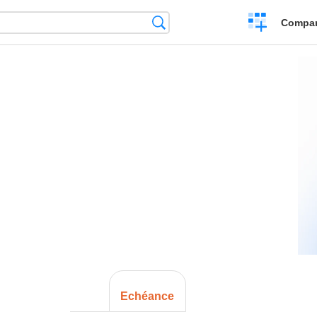
Crear
Búsqueda
Compar
una
comparación
Echéance