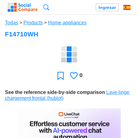
Búsqueda
Ingresar
Es
Todas
>
Products
>
Home appliances
F14710WH
0
Le
Favoritos
gusta
See the reference side-by-side comparison
Lave-linge
chargement frontal (hublot)