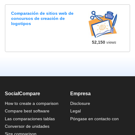
Comparación de sitios web de
concursos de creación de
logotipos
52,150
views
SocialCompare
Empresa
How to create a comparison
Disclosure
Compare best software
Legal
Las comparaciones tablas
Póngase en contacto con
Conversor de unidades
Size comparison