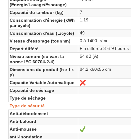
(Energie/Lavage/Essorage)
7
Capacité du tambour (kg)
1.19
Consommation d'énergie (kWh
par cycle)
49
Consommation d'eau (L/cycle)
0 à 1400 tr/mn
Vitesse d'essorage (tour/mn)
Fin différée 3-6-9 heures
Départ différé
54 dB (A)
Niveau sonore (suivant la
norme IEC 60704-2-4)
84.2 x60x55 cm
Dimensions du produit (h x l x
p)
Capacité Variable Automatique
No
Capacité de séchage
Type de séchage
Type de sécurité
Anti-débordement
Anti-balourd
Anti-mousse
Sí
anti-inondation