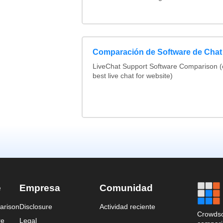
Comparación de Software de Chat
LiveChat Support Software Comparison 
best live chat for website)
e
Empresa
Comunidad
arison
Disclosure
Actividad reciente
Crowdso
re
Legal