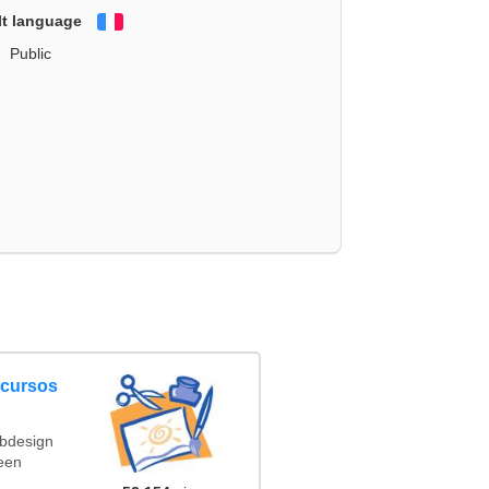
lt language
Français
Public
ncursos
ebdesign
een