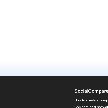
SocialCompar
How to create a comp
Compare best softwa