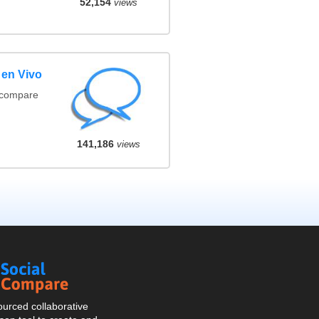
52,154
views
 en Vivo
(compare
141,186
views
Social
Compare
urced collaborative