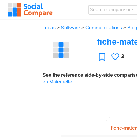
Todas
>
Software
>
Communications
>
Blog
fiche-mat
3
Le
Favoritos
gusta
See the reference side-by-side compari
en Maternelle
fiche-mate