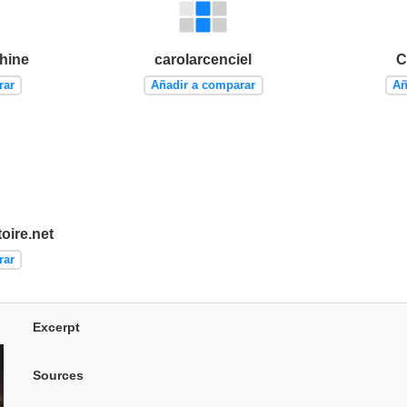
hine
carolarcenciel
C
rar
Añadir a comparar
Añ
oire.net
rar
Excerpt
Sources