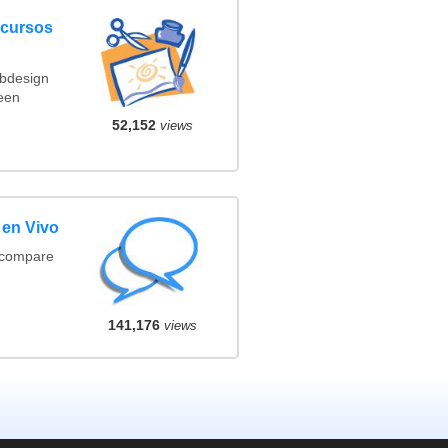
ncursos
ebdesign
een
52,152
views
 en Vivo
(compare
141,176
views