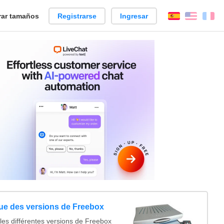
ar tamaños
Registrarse
Ingresar
Español
Englis
Fr
que des versions de Freebox
es différentes versions de Freebox