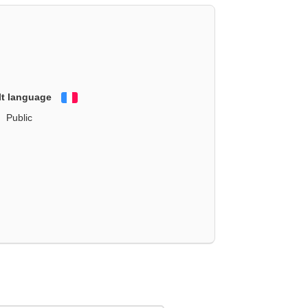
lt language
Français
Public