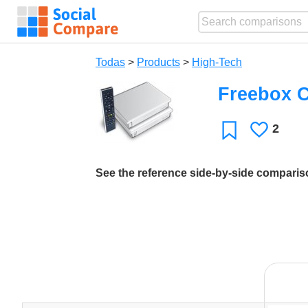
Todas
>
Products
>
High-Tech
Freebox C
2
Le
Favoritos
gusta
See the reference side-by-side compari