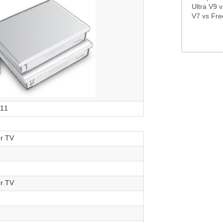
Ultra V9 
V7 vs Fre
-11
er TV
er TV