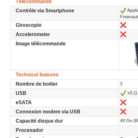
Télécommande
Appli
Sí
Contrôle via Smartphone
Freenaut
No
Giroscopio
No
Accelerometer
Image télécommande
Technical features
2
Nombre de boitier
x3 (1 
Sí
USB
No
eSATA
No
Connexion modem via USB
40 Go (Bo
Capacité disque dur
Procesador