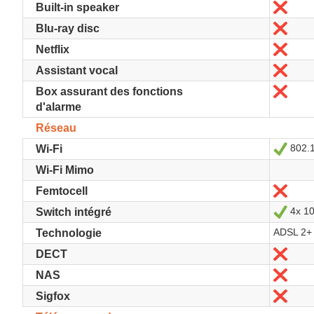
No
Built-in speaker
No
Blu-ray disc
No
Netflix
No
Assistant vocal
No
Box assurant des fonctions
d'alarme
Réseau
802.1
Sí
Wi-Fi
Wi-Fi Mimo
No
Femtocell
4x 10
Sí
Switch intégré
ADSL 2+
Technologie
No
DECT
No
NAS
No
Sigfox