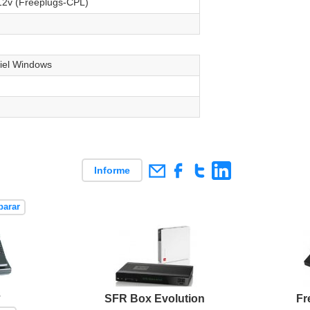
12v (Freeplugs-CPL)
iel Windows
Informe
parar
3
SFR Box Evolution
Fr