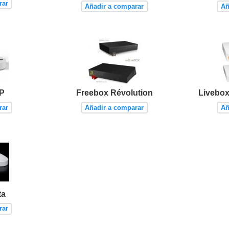
rar
Añadir a comparar
Añ
P
Freebox Révolution
Livebox
rar
Añadir a comparar
Añ
ta
rar