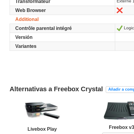
Externe 
Transformateur
No
Web Browser
Additional
Logic
Sí
Contrôle parental intégré
Versión
Variantes
Alternativas a Freebox Crystal
Añadir a com
Freebox v
Livebox Play