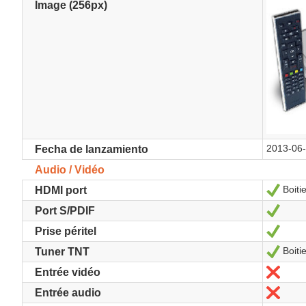
Image (256px)
2013-06
Fecha de lanzamiento
Audio / Vidéo
Boiti
Sí
HDMI port
Sí
Port S/PDIF
Sí
Prise péritel
Boiti
Sí
Tuner TNT
No
Entrée vidéo
No
Entrée audio