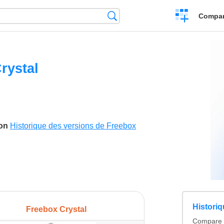
Crear
Búsqueda
Compar
una
comparación
rystal
son
Historique des versions de Freebox
Histori
Freebox Crystal
Compare l