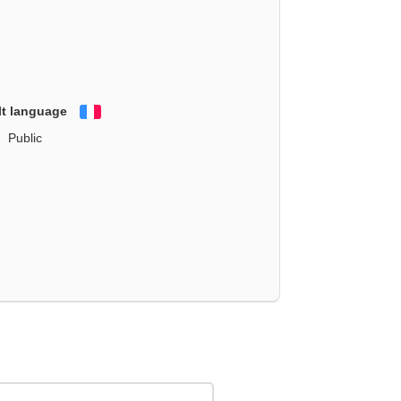
lt language
Français
Public