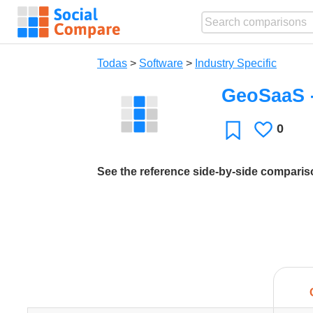
Todas
>
Software
>
Industry Specific
GeoSaaS 
0
Le
Favoritos
gusta
See the reference side-by-side compari