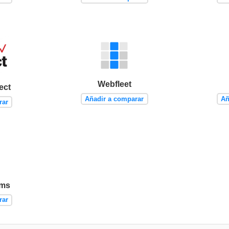
Webfleet
ect
Añadir a comparar
Añ
rar
èms
rar