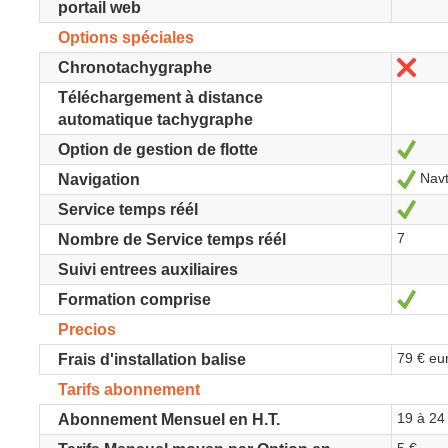
portail web
Options spéciales
No
Chronotachygraphe
Téléchargement à distance
automatique tachygraphe
Sí
Option de gestion de flotte
Navt
Sí
Navigation
Sí
Service temps réél
7
Nombre de Service temps réél
Suivi entrees auxiliaires
Sí
Formation comprise
Precios
79 € eur
Frais d'installation balise
Tarifs abonnement
19 à 24
Abonnement Mensuel en H.T.