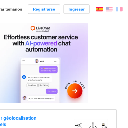
ar tamaños
Registrarse
Ingresar
Español
Englis
Fr
 géolocalisation
els