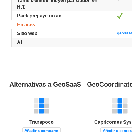
5 €
Tarifs Mensuel moyen par Option en
H.T.
Sí
Pack prépayé un an
Enlaces
geosaa
Sitio web
AI
Alternativas a GeoSaaS - GeoCoordinat
Transpoco
Capricornes Sy
Añadir a comparar
Añadir a compa