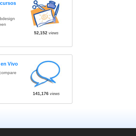
ncursos
ebdesign
een
52,152
views
 en Vivo
(compare
141,176
views