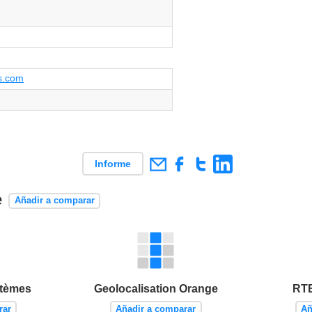
s.com
Informe
e
Añadir a comparar
stèmes
Geolocalisation Orange
RTE
rar
Añadir a comparar
Añ