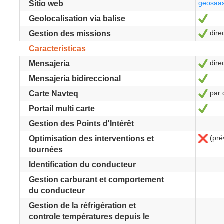
geosaa
Sitio web
Sí
Geolocalisation via balise
dire
Sí
Gestion des missions
Características
dire
Sí
Mensajería
Sí
Mensajería bidireccional
par 
Sí
Carte Navteq
Sí
Portail multi carte
Gestion des Points d'Intérêt
(pré
No
Optimisation des interventions et
tournées
Identification du conducteur
Gestion carburant et comportement
du conducteur
Gestion de la réfrigération et
controle températures depuis le