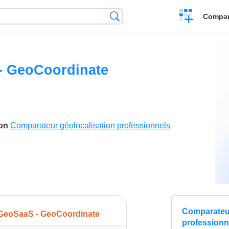
Crear
Búsqueda
Compar
una
comparación
- GeoCoordinate
son
Comparateur géolocalisation professionnels
Comparateur
GeoSaaS - GeoCoordinate
professionn