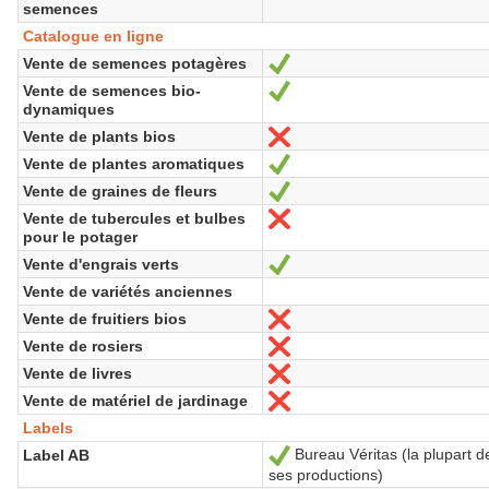
semences
Catalogue en ligne
Vente de semences potagères
Sí
Vente de semences bio-
Sí
dynamiques
Vente de plants bios
No
Vente de plantes aromatiques
Sí
Vente de graines de fleurs
Sí
Vente de tubercules et bulbes
No
pour le potager
Vente d'engrais verts
Sí
Vente de variétés anciennes
Vente de fruitiers bios
No
Vente de rosiers
No
Vente de livres
No
Vente de matériel de jardinage
No
Labels
Bureau Véritas (la plupart d
Label AB
Sí
ses productions)