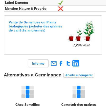
Label Demeter
Sí
Mention Nature & Progrès
No
Vente de Semences ou Plants
biologiques (acheter des graines
de variétés anciennes)
7,294
views
Informe
Alternativas a Germinance
Añadir a comparar
Chez Semailles
Comptoir des graines