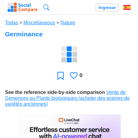
Búsqueda
Ingresar
Es
Todas
>
Miscellaneous
>
Nature
Germinance
0
Le
Favoritos
gusta
See the reference side-by-side comparison
Vente de
Semences ou Plants biologiques (acheter des graines de
variétés anciennes)