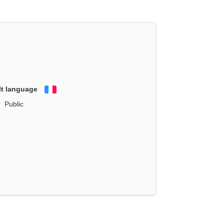
lt language
Français
Public