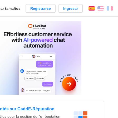
ar tamaños
Registrarse
Ingresar
Español
Englis
Fr
entés sur CaddE-Réputation
utiles pour la gestion de l'e-réputation