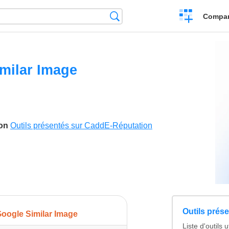
Crear
Búsqueda
Compar
una
comparación
milar Image
son
Outils présentés sur CaddE-Réputation
Outils prés
oogle Similar Image
Liste d'outils 