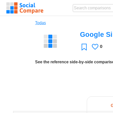
Todas
Google Si
0
Le
Favoritos
gusta
See the reference side-by-side compari
G