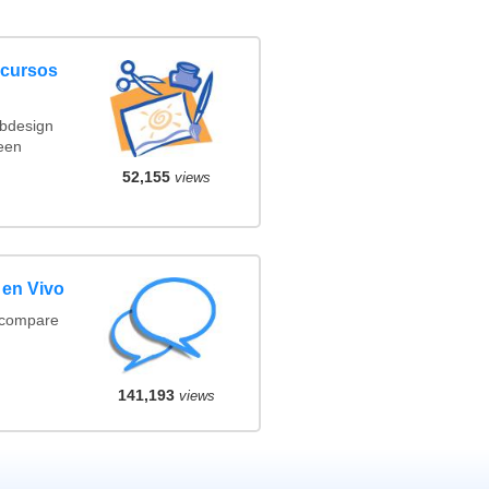
ncursos
ebdesign
een
52,155
views
 en Vivo
(compare
141,193
views