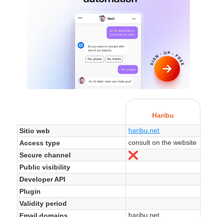
Haribu
haribu.net
Sitio web
consult on the website
Access type
Secure channel
No
Public visibility
Developer API
Plugin
Validity period
haribu.net
Email domains