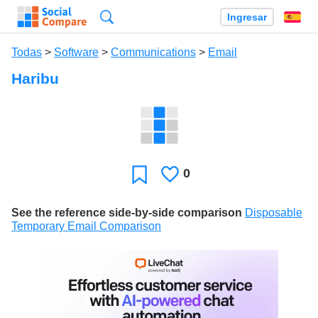
Búsqueda
Ingresar
Es
Todas
>
Software
>
Communications
>
Email
Haribu
0
Le
Favoritos
gusta
See the reference side-by-side comparison
Disposable
Temporary Email Comparison