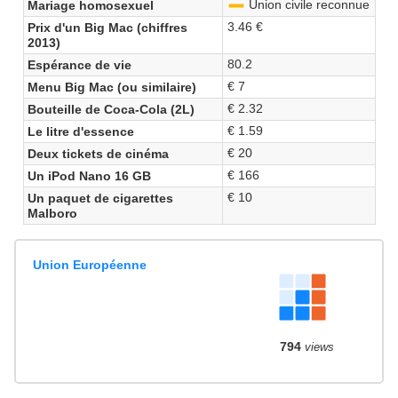
Union civile reconnue
Mariage homosexuel
-
3.46 €
Prix d'un Big Mac (chiffres
2013)
80.2
Espérance de vie
€ 7
Menu Big Mac (ou similaire)
€ 2.32
Bouteille de Coca-Cola (2L)
€ 1.59
Le litre d'essence
€ 20
Deux tickets de cinéma
€ 166
Un iPod Nano 16 GB
€ 10
Un paquet de cigarettes
Malboro
Union Européenne
794
views