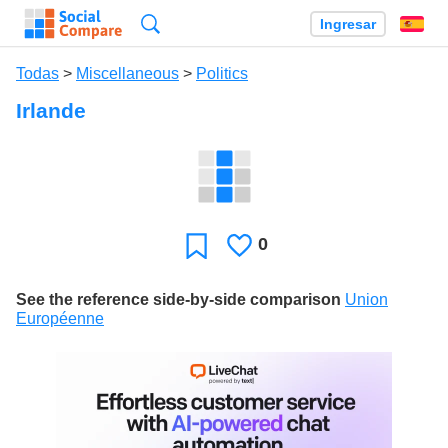
Búsqueda
Ingresar
Es
Todas
>
Miscellaneous
>
Politics
Irlande
0
Le
Favoritos
gusta
See the reference side-by-side comparison
Union
Européenne