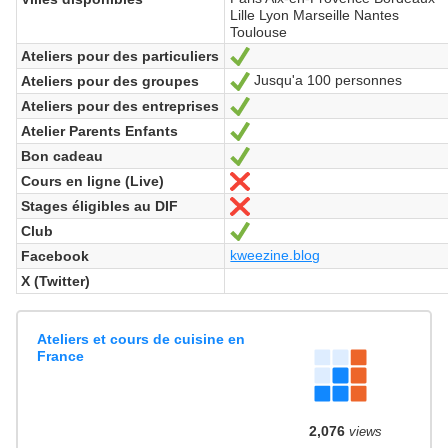
Lille Lyon Marseille Nantes
Toulouse
Ateliers pour des particuliers
Sí
Jusqu'a 100 personnes
Ateliers pour des groupes
Sí
Ateliers pour des entreprises
Sí
Atelier Parents Enfants
Sí
Bon cadeau
Sí
Cours en ligne (Live)
No
Stages éligibles au DIF
No
Club
Sí
kweezine.blog
Facebook
X (Twitter)
Ateliers et cours de cuisine en
France
2,076
views