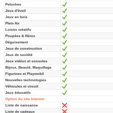
Peluches
Sí
Jeux d'éveil
Sí
Jeux en bois
Sí
Plein Air
Sí
Loisirs créatifs
Sí
Poupées & Héros
Sí
Déguisement
Sí
Jeux de construction
Sí
Jeux de société
Sí
Jeux vidéos et consoles
Sí
Bijoux, Beauté, Maquillage
Sí
Figurines et Playmobil
Sí
Nouvelles technologies
Sí
Véhicules et circuit
Sí
Jeux éducatifs
Sí
Option du site Internet
Liste de naissance
No
Liste de cadeaux
No