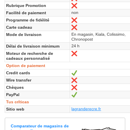
Rubrique Promotion
No
non
Facilité de paiement
Programme de fidélité
No
Carte cadeau
No
En magasin, Kiala, Colissimo,
Mode de livraison
Chronopost
24 h
Délai de livraison minimum
Moteur de recherche de
No
cadeaux personnalisé
Option de paiement
Credit cards
Sí
Wire transfer
No
Chèques
No
PayPal
Sí
Tus críticas
lagranderecre.fr
Sitio web
Comparateur de magasins de