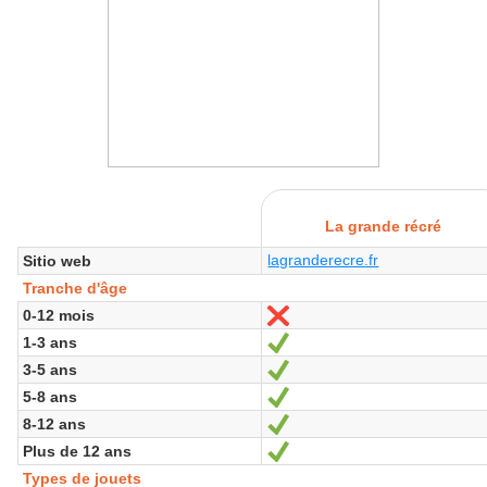
La grande récré
lagranderecre.fr
Sitio web
Tranche d'âge
0-12 mois
No
1-3 ans
Sí
3-5 ans
Sí
5-8 ans
Sí
8-12 ans
Sí
Plus de 12 ans
Sí
Types de jouets