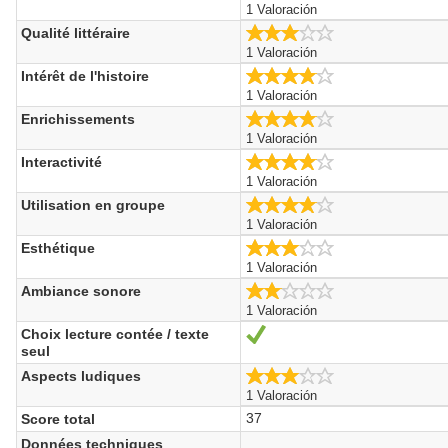
1 Valoración
3.0/5
Qualité littéraire
1 Valoración
4.0/5
Intérêt de l'histoire
1 Valoración
4.0/5
Enrichissements
1 Valoración
4.0/5
Interactivité
1 Valoración
4.0/5
Utilisation en groupe
1 Valoración
3.0/5
Esthétique
1 Valoración
2.0/5
Ambiance sonore
1 Valoración
Choix lecture contée / texte
Sí
seul
3.0/5
Aspects ludiques
1 Valoración
37
Score total
Données techniques