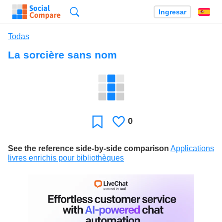
Búsqueda
Ingresar
Es
Todas
La sorcière sans nom
0
Le
Favoritos
gusta
See the reference side-by-side comparison
Applications
livres enrichis pour bibliothèques