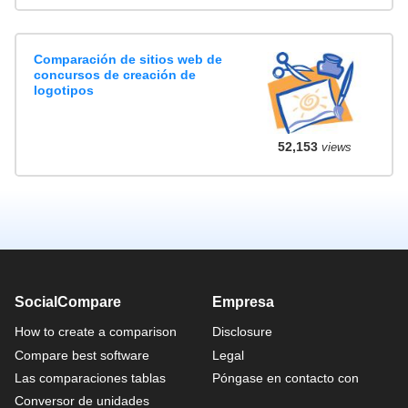
Comparación de sitios web de
concursos de creación de
logotipos
52,153
views
SocialCompare
Empresa
How to create a comparison
Disclosure
Compare best software
Legal
Las comparaciones tablas
Póngase en contacto con
Conversor de unidades