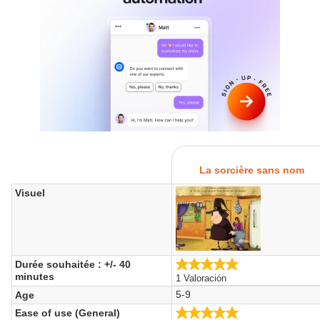
La sorcière sans nom
Visuel
5.0/5
Durée souhaitée : +/- 40
minutes
1 Valoración
5-9
Age
5.0/5
Ease of use (General)