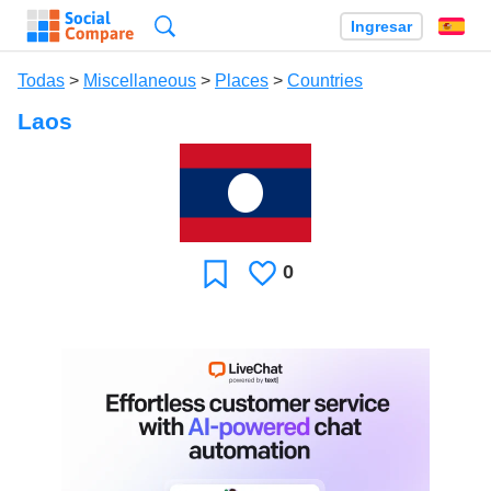
Búsqueda
Ingresar
Es
Todas
>
Miscellaneous
>
Places
>
Countries
Laos
0
Le
Favoritos
gusta