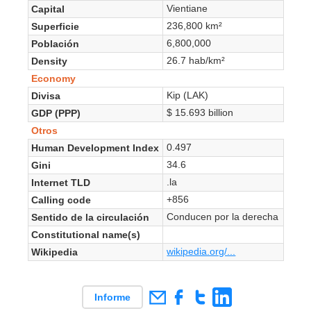
Vientiane
Capital
236,800 km²
Superficie
6,800,000
Población
26.7 hab/km²
Density
Economy
Kip (LAK)
Divisa
$ 15.693 billion
GDP (PPP)
Otros
0.497
Human Development Index
34.6
Gini
.la
Internet TLD
+856
Calling code
Conducen por la derecha
Sentido de la circulación
Constitutional name(s)
wikipedia.org/...
Wikipedia
Informe