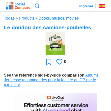
Búsqueda
Ingresar
Es
Todas
>
Products
>
Books, musics, movies
Le doudou des camions-poubelles
0
Le
Favoritos
gusta
See the reference side-by-side comparison
Albums
Jeunesse recommandés pour la lecture au CP par le
ministère