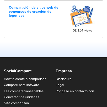
Comparación de sitios web de
concursos de creación de
logotipos
52,154
views
SocialCompare
Empresa
How to create a comparison
Disclosure
Compare best software
Legal
Las comparaciones tablas
Póngase en contacto con
Conversor de unidades
Size comparison