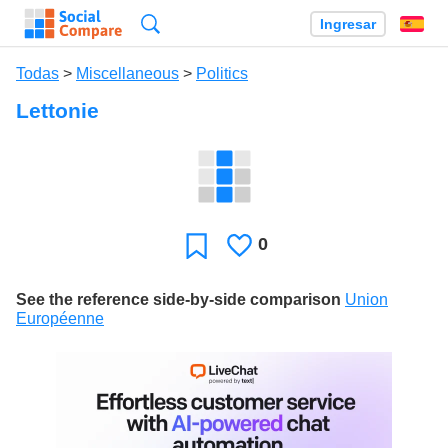
Búsqueda
Ingresar
Es
Todas
>
Miscellaneous
>
Politics
Lettonie
0
Le
Favoritos
gusta
See the reference side-by-side comparison
Union
Européenne