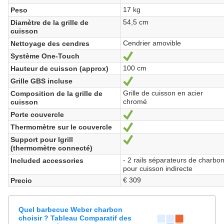
17 kg
Peso
54,5 cm
Diamètre de la grille de
cuisson
Cendrier amovible
Nettoyage des cendres
Système One-Touch
Sí
100 cm
Hauteur de cuisson (approx)
Grille GBS incluse
Sí
Grille de cuisson en acier
Composition de la grille de
chromé
cuisson
Porte couvercle
Sí
Thermomètre sur le couvercle
Sí
Support pour Igrill
Sí
(thermomètre connecté)
- 2 rails séparateurs de charbo
Included accessories
pour cuisson indirecte
€ 309
Precio
Quel barbecue Weber charbon
choisir ? Tableau Comparatif des