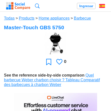
Búsqueda
Ingresar
Es
Todas
>
Products
>
Home appliances
>
Barbecue
Master-Touch GBS 5750
0
Le
Favoritos
gusta
See the reference side-by-side comparison
Quel
barbecue Weber charbon choisir ? Tableau Comparatif
des barbecues à charbon Weber