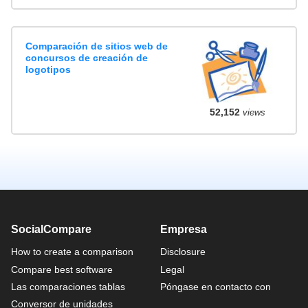
Comparación de sitios web de
concursos de creación de
logotipos
52,152
views
SocialCompare
Empresa
How to create a comparison
Disclosure
Compare best software
Legal
Las comparaciones tablas
Póngase en contacto con
Conversor de unidades