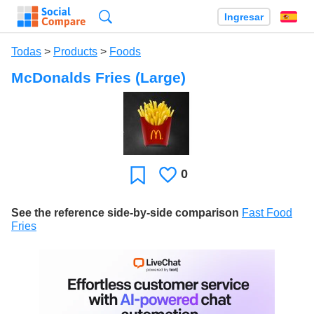
Búsqueda
Ingresar
Es
Todas
>
Products
>
Foods
McDonalds Fries (Large)
0
Le
Favoritos
gusta
See the reference side-by-side comparison
Fast Food
Fries