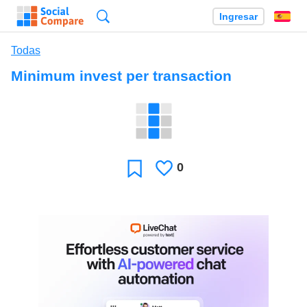
Búsqueda
Ingresar
Es
Todas
Minimum invest per transaction
0
Le
Favoritos
gusta