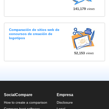
141,179
views
Comparación de sitios web de
concursos de creación de
logotipos
52,153
views
SocialCompare
Empresa
How to create a comparison
Disclosure
Compare best software
Legal