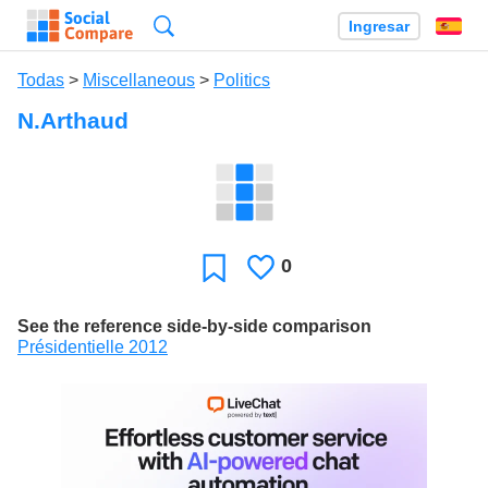
Búsqueda
Ingresar
Es
Todas
>
Miscellaneous
>
Politics
N.Arthaud
0
Le
Favoritos
gusta
See the reference side-by-side comparison
Présidentielle 2012