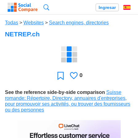
Búsqueda
Ingresar
Es
Todas
>
Websites
>
Search engines, directories
NETREP.ch
0
Le
Favoritos
gusta
See the reference side-by-side comparison
Suisse
romande: Répertoire, Directory, annuaires d'entreprises,
pour promouvoir ses activités, ou trouver des fournisseurs
ou des personnes