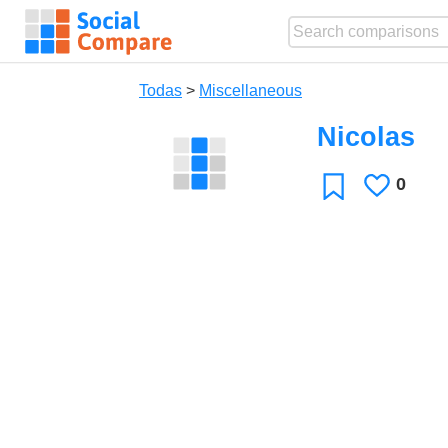
Todas
>
Miscellaneous
Nicolas
0
Le
Favoritos
gusta