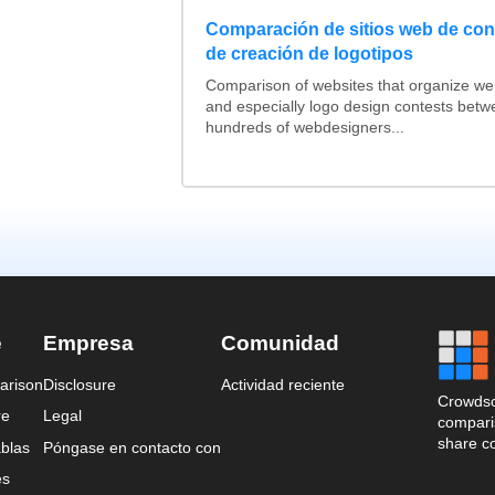
Comparación de sitios web de co
de creación de logotipos
Comparison of websites that organize w
and especially logo design contests betw
hundreds of webdesigners...
e
Empresa
Comunidad
arison
Disclosure
Actividad reciente
Crowdso
re
Legal
comparis
share c
blas
Póngase en contacto con
es