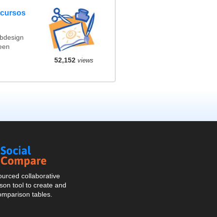
ncursos
ebdesign
een
52,152
views
Social
Compare
urced collaborative
on tool to create and
omparison tables.