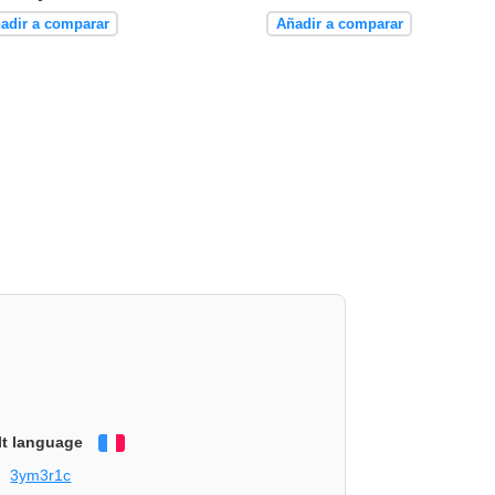
adir a comparar
Añadir a comparar
lt language
Français
3ym3r1c