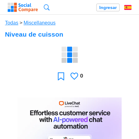
Búsqueda
Ingresar
Es
Todas
>
Miscellaneous
Niveau de cuisson
0
Le
Favoritos
gusta