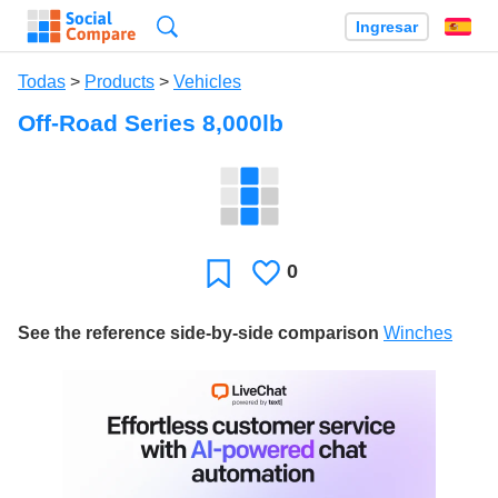
Búsqueda
Ingresar
Es
Todas
>
Products
>
Vehicles
Off-Road Series 8,000lb
0
Le
Favoritos
gusta
See the reference side-by-side comparison
Winches