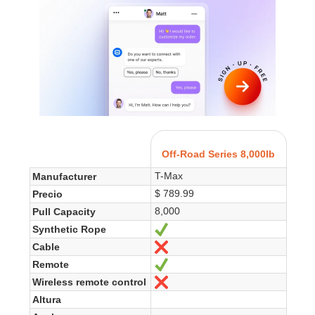
Off-Road Series 8,000lb
T-Max
Manufacturer
$ 789.99
Precio
8,000
Pull Capacity
Synthetic Rope
Sí
Cable
No
Remote
Sí
Wireless remote control
No
Altura