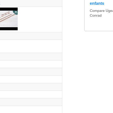
r
enfants
Compare Ugear
Conrad