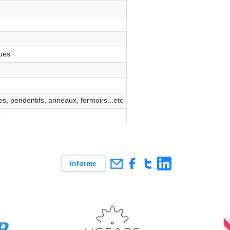
ues
es, pendentifs, anneaux, fermoirs...etc
r
Informe