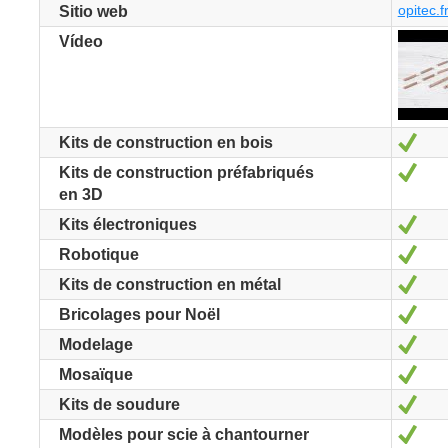
opitec.f
Sitio web
Vídeo
Sí
Kits de construction en bois
Sí
Kits de construction préfabriqués
en 3D
Sí
Kits électroniques
Sí
Robotique
Sí
Kits de construction en métal
Sí
Bricolages pour Noël
Sí
Modelage
Sí
Mosaïque
Sí
Kits de soudure
Sí
Modèles pour scie à chantourner