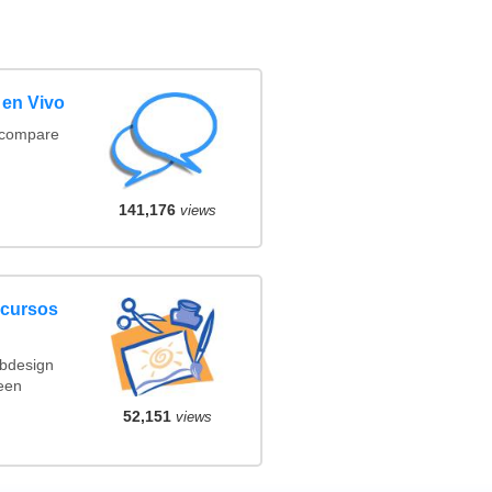
 en Vivo
(compare
141,176
views
ncursos
ebdesign
een
52,151
views