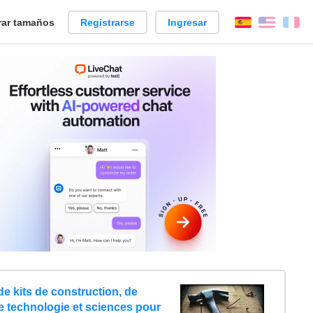
ar tamaños
Registrarse
Ingresar
Español
Englis
Fr
e kits de construction, de
e technologie et sciences pour