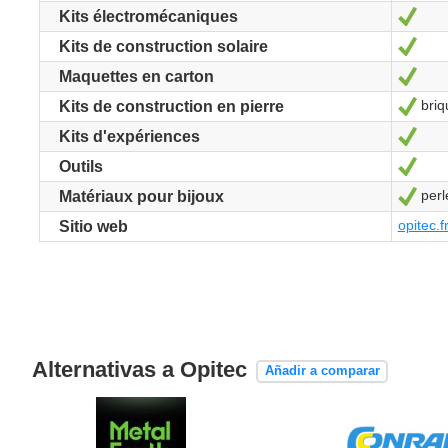
Sí
Kits électromécaniques
Sí
Kits de construction solaire
Sí
Maquettes en carton
briq
Sí
Kits de construction en pierre
Sí
Kits d'expériences
Sí
Outils
perl
Sí
Matériaux pour bijoux
opitec.f
Sitio web
Alternativas a Opitec
Añadir a comparar