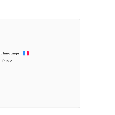
lt language
Français
Public