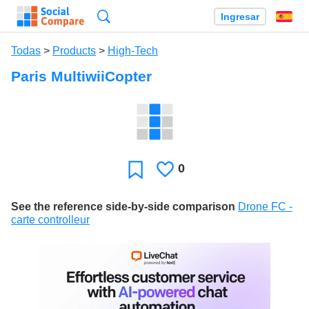
Búsqueda
Ingresar
Es
Todas
>
Products
>
High-Tech
Paris MultiwiiCopter
0
Le
Favoritos
gusta
See the reference side-by-side comparison
Drone FC -
carte controlleur