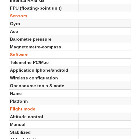
Internal RAM kB
FPU (floating-point unit)
Sensors
Gyro
Acc
Barometre pressure
Magnetometre-compass
Software
Telemetrie PC/Mac
Application Iphone/android
Wireless configuration
Opensource tools & code
Name
Platform
Flight mode
Altitude control
Manual
Stabilized